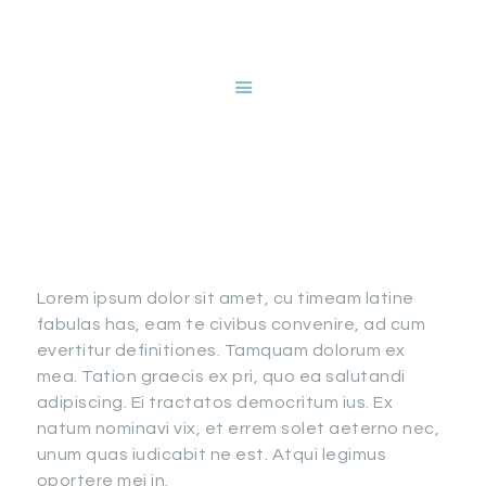
HOME
ABOUT NANCY
DEVRIES
Quality Blinds &
SERVICES
GALLERY
Curtains
STORE
BLOG
CONTACT
Lorem ipsum dolor sit amet, cu timeam latine
fabulas has, eam te civibus convenire, ad cum
evertitur definitiones. Tamquam dolorum ex
mea. Tation graecis ex pri, quo ea salutandi
adipiscing. Ei tractatos democritum ius. Ex
natum nominavi vix, et errem solet aeterno nec,
unum quas iudicabit ne est. Atqui legimus
oportere mei in.