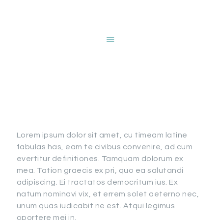
HOME
ABOUT NANCY
DEVRIES
White Fitted
SERVICES
GALLERY
Window Shutters
STORE
BLOG
CONTACT
Lorem ipsum dolor sit amet, cu timeam latine
fabulas has, eam te civibus convenire, ad cum
evertitur definitiones. Tamquam dolorum ex
mea. Tation graecis ex pri, quo ea salutandi
adipiscing. Ei tractatos democritum ius. Ex
natum nominavi vix, et errem solet aeterno nec,
unum quas iudicabit ne est. Atqui legimus
oportere mei in.